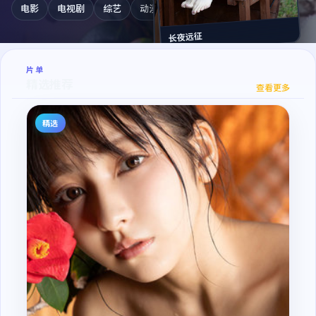
电影
电视剧
综艺
动漫
纪录片
长夜远征
片单
零号追踪·典藏
精选推荐
查看更多
精选