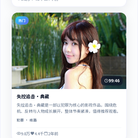
热门
99:46
失控追击·典藏
失控追击·典藏是一部以犯罪为核心的影视作品，围绕危
机、反转与人物成长展开，整体节奏紧凑，值得推荐观看。
犯罪
· 线路
9.8万
4.4千
2年前