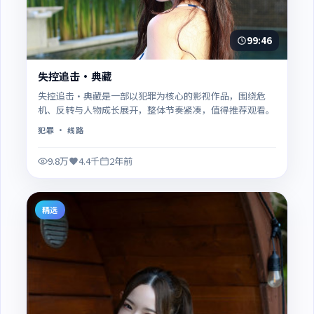
99:46
失控追击·典藏
失控追击·典藏是一部以犯罪为核心的影视作品，围绕危
机、反转与人物成长展开，整体节奏紧凑，值得推荐观看。
犯罪
· 线路
9.8万
4.4千
2年前
精选