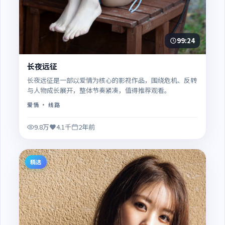
99:24
长夜远征
长夜远征是一部以爱情为核心的影视作品，围绕危机、反转
与人物成长展开，整体节奏紧凑，值得推荐观看。
爱情
· 线路
9.8万
4.1千
2年前
精选