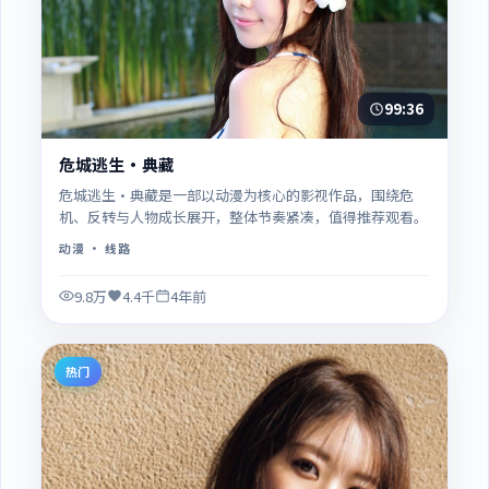
99:36
危城逃生·典藏
危城逃生·典藏是一部以动漫为核心的影视作品，围绕危
机、反转与人物成长展开，整体节奏紧凑，值得推荐观看。
动漫
· 线路
9.8万
4.4千
4年前
热门