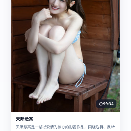
99:34
天际悬案
天际悬案是一部以爱情为核心的影视作品，围绕危机、反转