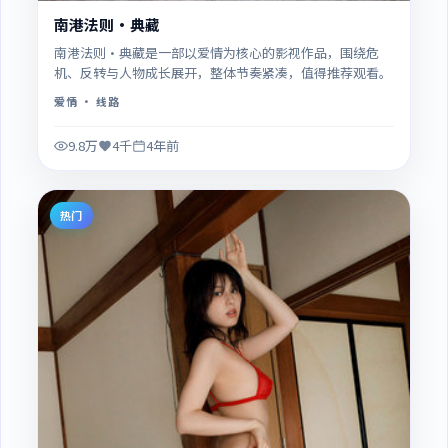
南港法则·典藏
南港法则·典藏是一部以爱情为核心的影视作品，围绕危
机、反转与人物成长展开，整体节奏紧凑，值得推荐观看。
爱情
· 线路
9.8万
4千
4年前
热门