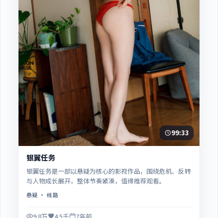
99:33
银翼任务
银翼任务是一部以悬疑为核心的影视作品，围绕危机、反转
与人物成长展开，整体节奏紧凑，值得推荐观看。
悬疑
· 线路
9.8万
4.5千
7年前