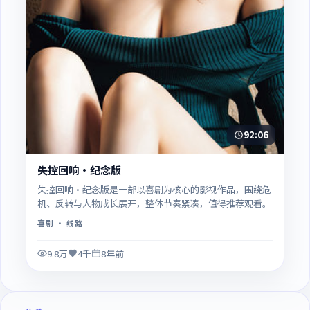
92:06
失控回响·纪念版
失控回响·纪念版是一部以喜剧为核心的影视作品，围绕危
机、反转与人物成长展开，整体节奏紧凑，值得推荐观看。
喜剧
· 线路
9.8万
4千
8年前