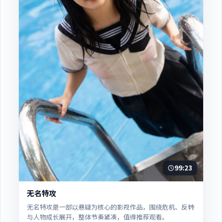
99:23
无名特攻
无名特攻是一部以悬疑为核心的影视作品，围绕危机、反转
与人物成长展开，整体节奏紧凑，值得推荐观看。