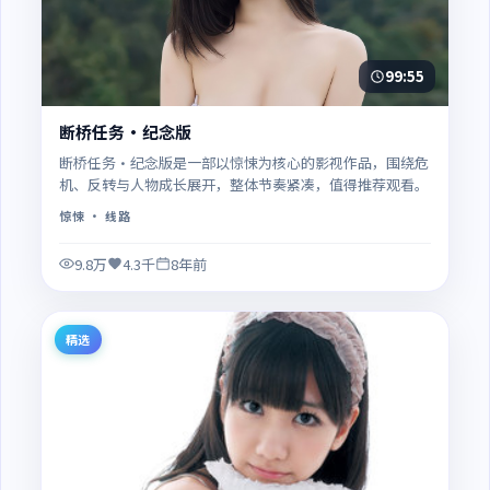
99:55
断桥任务·纪念版
断桥任务·纪念版是一部以惊悚为核心的影视作品，围绕危
机、反转与人物成长展开，整体节奏紧凑，值得推荐观看。
惊悚
· 线路
9.8万
4.3千
8年前
精选