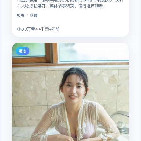
与人物成长展开，整体节奏紧凑，值得推荐观看。
动漫
· 线路
9.8万
4.4千
4年前
精选