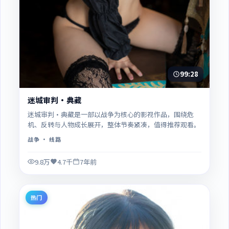
99:28
迷城审判·典藏
迷城审判·典藏是一部以战争为核心的影视作品，围绕危
机、反转与人物成长展开，整体节奏紧凑，值得推荐观看。
战争
· 线路
9.8万
4.7千
7年前
热门