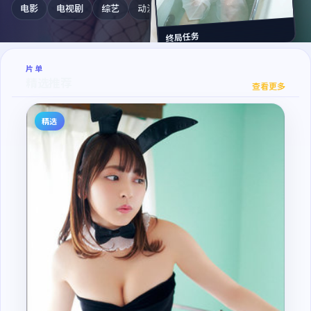
电影
电视剧
综艺
动漫
纪录片
终局任务
片单
精选推荐
查看更多
白昼余震
精选