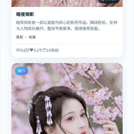
暗夜倒影
暗夜倒影是一部以喜剧为核心的影视作品，围绕危机、反转
与人物成长展开，整体节奏紧凑，值得推荐观看。
喜剧
· 线路
9.8万
4.2千
10年前
热门