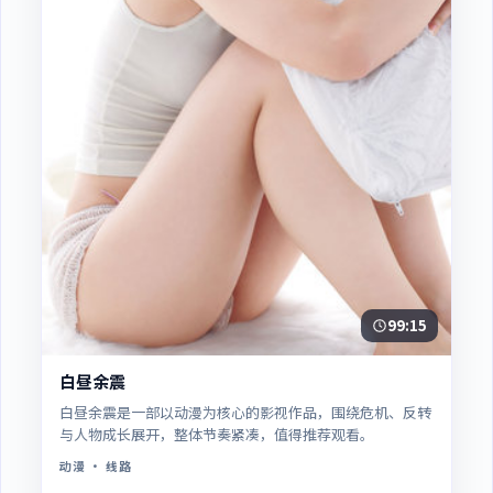
99:15
白昼余震
白昼余震是一部以动漫为核心的影视作品，围绕危机、反转
与人物成长展开，整体节奏紧凑，值得推荐观看。
动漫
· 线路