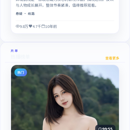
与人物成长展开，整体节奏紧凑，值得推荐观看。
悬疑
· 线路
9.8万
4.7千
10年前
片单
热播榜单
查看更多
热门
99:55