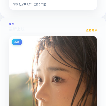
9.8万
4.7千
10年前
片单
最新上线
查看更多
最新