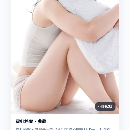
99:25
霓虹档案·典藏
霓虹档案·典藏是一部以科幻为核心的影视作品，围绕危